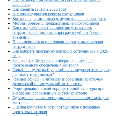
улучшить
Как следить за ПК в 2026 году
Анализ результатов работы сотрудников
Контроль дисциплины сотрудников — как наладить
Методы борьбы с прокрастинацией сотрудников
Как измерить реальную производительность
сотрудников с помощью программ учёта рабочего
времени?
Правомерность использования программ контроля
сотрудников
Как выбрать программу контроля сотрудников в 2026
году
Защита от киберугроз и кибератак с помощью
программного обеспечения контроля
Борьба с внутренней угрозой: как предотвратить кражу
данных сотрудниками?
«Умные офисы» с автоматизированным контролем
физической и виртуальной активности
Формирование новой корпоративной культуры при
внедрении современных систем контроля
Будущее кадрового менеджмента – эволюция методов
контроля
Оценка компетентности сотрудников с помощью
программ контроля